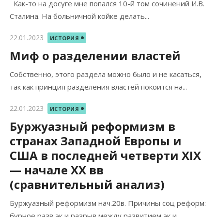
Как-то на досуге мне попался 10-й том сочинений И.В.
Сталина. На больничной койке делать...
Опубликовано
22.01.2023
ИСТОРИЯ
Миф о разделении властей
Собственно, этого раздела можно было и не касаться,
так как принцип разделения властей покоится на...
Опубликовано
22.01.2023
ИСТОРИЯ
Буржуазный реформизм в
странах Западной Европы и
США в последней четверти XIX
— начале XX вв
(сравнительный анализ)
Буржуазный реформизм нач.20в. Причины соц реформ:
бурное разв эк и разрыв между развитием эк и...