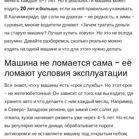
менять каждые 5-7 лет. Но в реальности машина может
ездить
20 лет и больше
, если за ней правильно ухаживать.
В Калининграде, где соли на дорогах - не редкость, а зимы -
суровые, многие водители думают: «Зачем тратить деньги
на старую машину? Лучше купить новую». Но это не всегда
разумно. Давайте разберемся, сколько реально можно
ездить на одной машине и что для этого нужно делать.
Машина не ломается сама - её
ломают условия эксплуатации
Все знают, что у машины есть «срок службы». Но этот срок
- не железобетонный. Он зависит от того, как вы ездите, где
храните авто и что делаете с ним каждый месяц. Например,
в Северо-Западном регионе, где зимой снег солят до
отвала, кузов начинает ржаветь уже через 4-5 лет. Но если
вы регулярно моете днище, обрабатываете пороги
антикором и не оставляете машину под открытым небом,