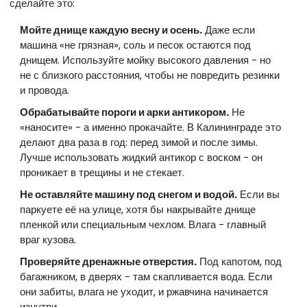
сделайте это:
Мойте днище каждую весну и осень.
Даже если
машина «не грязная», соль и песок остаются под
днищем. Используйте мойку высокого давления - но
не с близкого расстояния, чтобы не повредить резинки
и провода.
Обрабатывайте пороги и арки антикором.
Не
«наносите» - а именно прокачайте. В Калининграде это
делают два раза в год: перед зимой и после зимы.
Лучше использовать жидкий антикор с воском - он
проникает в трещины и не стекает.
Не оставляйте машину под снегом и водой.
Если вы
паркуете её на улице, хотя бы накрывайте днище
пленкой или специальным чехлом. Влага - главный
враг кузова.
Проверяйте дренажные отверстия.
Под капотом, под
багажником, в дверях - там скапливается вода. Если
они забиты, влага не уходит, и ржавчина начинается
изнутри.