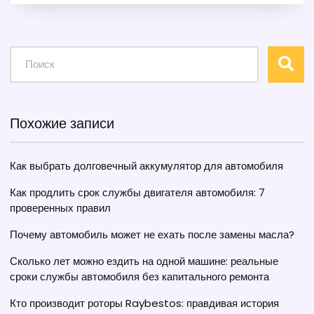
усталость глаз, безопасность и на выбор ламп для
разных условий. Разберём, стоит ли гнаться за
модными «ксеноновыми» оттенками и что говорят
производители. Практические советы помогут не
ошибиться при замене ламп или покупке новых
фар.
Похожие записи
Как выбрать долговечный аккумулятор для автомобиля
Как продлить срок службы двигателя автомобиля: 7
проверенных правил
Почему автомобиль может не ехать после замены масла?
Сколько лет можно ездить на одной машине: реальные
сроки службы автомобиля без капитального ремонта
Кто производит роторы Raybestos: правдивая история