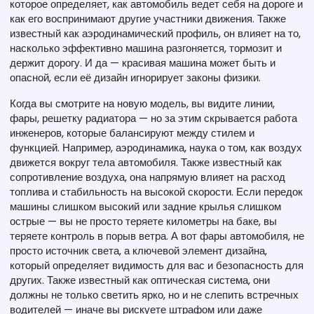
которое определяет, как автомобиль ведет себя на дороге и
как его воспринимают другие участники движения
. Также
известный как
аэродинамический профиль
, он влияет на то,
насколько эффективно машина разгоняется, тормозит и
держит дорогу. И да — красивая машина может быть и
опасной, если её дизайн игнорирует законы физики.
Когда вы смотрите на новую модель, вы видите линии,
фары, решетку радиатора — но за этим скрывается работа
инженеров, которые балансируют между стилем и
функцией. Например,
аэродинамика
,
наука о том, как воздух
движется вокруг тела автомобиля
. Также известный как
сопротивление воздуха
, она напрямую влияет на расход
топлива и стабильность на высокой скорости. Если передок
машины слишком высокий или задние крылья слишком
острые — вы не просто теряете километры на баке, вы
теряете контроль в порыв ветра. А вот
фары автомобиля
,
не
просто источник света, а ключевой элемент дизайна,
который определяет видимость для вас и безопасность для
других
. Также известный как
оптическая система
, они
должны не только светить ярко, но и не слепить встречных
водителей — иначе вы рискуете штрафом или даже