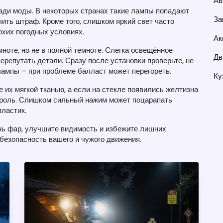
Ав
ради моды. В некоторых странах такие лампы попадают
За
чить штраф. Кроме того, слишком яркий свет часто
охих погодных условиях.
Ак
мноте, но не в полной темноте. Слегка освещённое
Дв
ерепутать детали. Сразу после установки проверьте, не
‑лампы – при проблеме балласт может перегореть.
Ку
е их мягкой тканью, а если на стекле появились желтизна
ироль. Слишком сильный нажим может поцарапать
пластик.
нь фар, улучшите видимость и избежите лишних
 безопасность вашего и чужого движения.