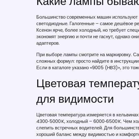
Какие лампы бывают
Большинство современных машин используют оди
светодиодные. Галогенные – самое дешёвое ре
Ксенон ярче, более холодный, но требует спец
экономят энергию и почти не гаснут, однако о
адаптеров.
При выборе лампы смотрите на маркировку. Сам
сложных формул: просто найдите в инструкции 
Если в каталоге указано «9005 (HB3)», это то
Цветовая температу
для видимости
Цветовая температура измеряется в кельвинах
4300‑5000 K, холодный – 6000‑6500 K. Чем хол
слепить встречных водителей. Для большинст
хороший баланс между видимостью и комфорт