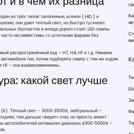
 и в чем их разница
ср
Ка
н из трёх типов: галогенные, ксенон ( HID ) и
ав
шение, они дают теплый свет, но быстро тускнеют.
иальных балластов и иногда дорого стоит. LED‑лампы
Ст
ни часто несовместимы со штатными фарами без
ми
ый распространённый код – H7, H4, H1 и т.д. Никаких
К
автомобиля тип, потом подберите лампу с тем же кодом.
же H1 – они взаимозаменяемы.
ра: какой свет лучше
Тю
Ши
За
 (K). Тёплый свет – 3000‑3500 K, нейтральный –
Фа
однее, тем дальше «видит» глаз, но яркость может
То
ва автолюбителей оптимален диапазон 4300‑5000 K –
ом.