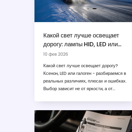
Какой свет лучше освещает
дорогу: лампы HID, LED или
ксенон - сравнение и выбор
10 фев 2026
Какой свет лучше освещает дорогу?
Ксенон, LED или галоген - разбираемся в
реальных различиях, плюсах и ошибках.
Выбор зависит не от яркости, а от
правильной настройки и совместимости с
фарами.