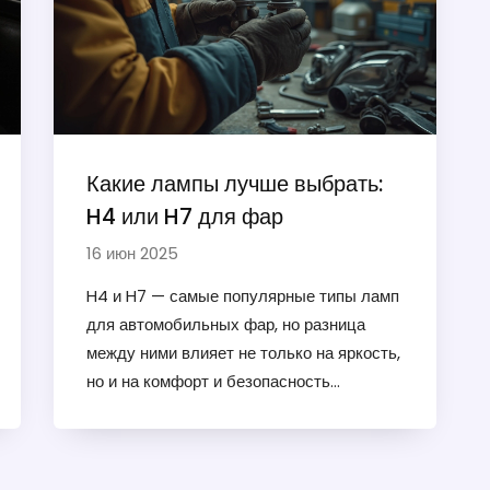
Какие лампы лучше выбрать:
H4 или H7 для фар
16 июн 2025
H4 и H7 — самые популярные типы ламп
для автомобильных фар, но разница
между ними влияет не только на яркость,
но и на комфорт и безопасность
вождения. В этом материале вы узнаете,
чем отличается H4 от H7, почему
автомобилисты делают разный выбор, и