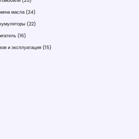
томобили
(25)
мена масла
(24)
кумуляторы
(22)
игатель
(16)
зов и эксплуатация
(15)