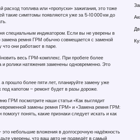
За
 расход топлива или «пропуски» зажигания, это тоже
й такие симптомы появляются уже за 5‑10 000 км до
Ак
ть.
Дв
ня специальным индикатором. Если вы не уверены в
то замена ремня ГРМ обычно совмещается с заменой
Ку
 что они работают в паре.
бновить весь ГРМ‑комплекс. При пробеге более
па и ролики натяжения заменены одновременно. Это
, а прошло более пяти лет, планируйте замену уже
к под капотом – ремонт будет в разы дороже.
мню ГРМ посмотрите наши статьи «Как выглядит
евременной замены ремня ГРМ» и «Замена ремня ГРМ:
 помогут понять, какие признаки следует искать и как
– это небольшие вложения в долгосрочную надёжность
удьте уверены, что ваш авто не подведёт в самый