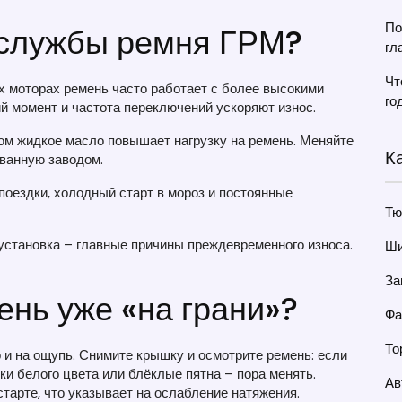
По
к службы ремня ГРМ?
гл
Чт
 моторах ремень часто работает с более высокими
го
й момент и частота переключений ускоряют износ.
м жидкое масло повышает нагрузку на ремень. Меняйте
К
ованную заводом.
поездки, холодный старт в мороз и постоянные
Тю
установка – главные причины преждевременного износа.
Ши
За
мень уже «на грани»?
Фа
То
и на ощупь. Снимите крышку и осмотрите ремень: если
ки белого цвета или блёклые пятна – пора менять.
Ав
тарте, что указывает на ослабление натяжения.