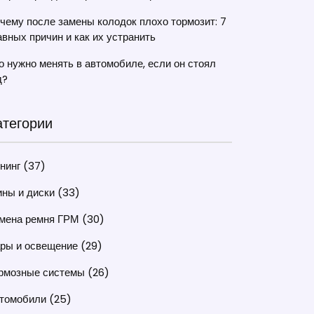
чему после замены колодок плохо тормозит: 7
авных причин и как их устранить
о нужно менять в автомобиле, если он стоял
д?
атегории
нинг
(37)
ны и диски
(33)
мена ремня ГРМ
(30)
ры и освещение
(29)
рмозные системы
(26)
томобили
(25)