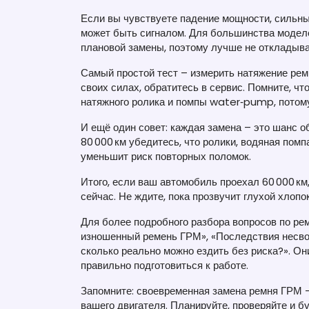
Если вы чувствуете падение мощности, сильный
может быть сигналом. Для большинства моделе
плановой замены, поэтому лучше не откладыва
Самый простой тест – измерить натяжение рем
своих силах, обратитесь в сервис. Помните, ч
натяжного ролика и помпы water‑pump, потому
И ещё один совет: каждая замена – это шанс о
80 000 км убедитесь, что ролики, водяная пом
уменьшит риск повторных поломок.
Итого, если ваш автомобиль проехал 60 000 км
сейчас. Не ждите, пока прозвучит глухой хлопо
Для более подробного разбора вопросов по ре
изношенный ремень ГРМ», «Последствия несво
сколько реально можно ездить без риска?». Они
правильно подготовиться к работе.
Запомните: своевременная замена ремня ГРМ 
вашего двигателя. Планируйте, проверяйте и б