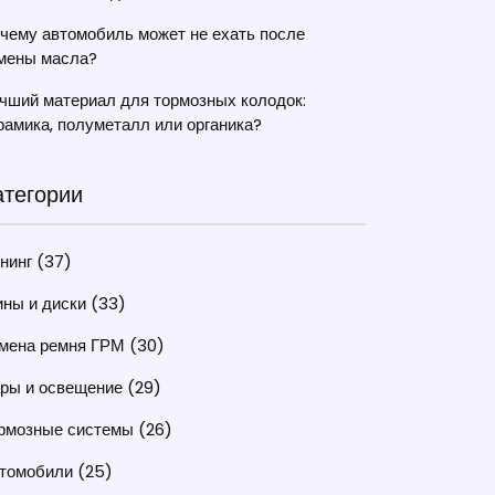
чему автомобиль может не ехать после
мены масла?
чший материал для тормозных колодок:
рамика, полуметалл или органика?
атегории
нинг
(37)
ны и диски
(33)
мена ремня ГРМ
(30)
ры и освещение
(29)
рмозные системы
(26)
томобили
(25)