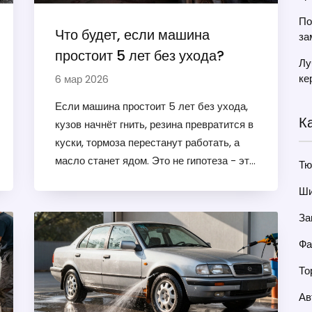
По
Что будет, если машина
за
простоит 5 лет без ухода?
Лу
ке
6 мар 2026
Если машина простоит 5 лет без ухода,
К
кузов начнёт гнить, резина превратится в
куски, тормоза перестанут работать, а
масло станет ядом. Это не гипотеза - это
Тю
реальность. Узнайте, что происходит с
Ши
автомобилем, когда его забывают.
За
Фа
То
Ав