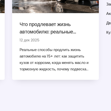
За
Ак
Дв
Что продлевает жизнь
автомобилю: реальные
Ку
способы сохранить кузов и
12 дек 2025
технику на 15+ лет
Реальные способы продлить жизнь
автомобилю на 15+ лет: как защитить
кузов от коррозии, когда менять масло и
тормозную жидкость, почему подвеска
важнее, чем кажется, и что
действительно работает - а что просто
трата денег.