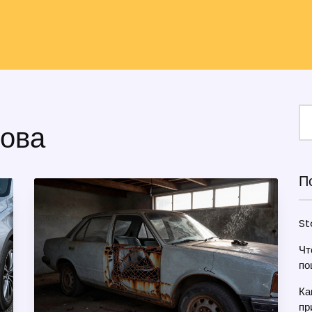
зова
П
St
Чт
по
Ка
пр