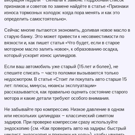
признаков и советов по замене найдёте в статье «Признаки
износа тормозных колодок: когда пора менять и как это
определить самостоятельно».
Сейчас многие пытаются экономить, доливая новое масло в
старую банку. Это может привести к несовместимости по
вязкости и, как пишет статья «Что будет, если в старое
моторное масло залить новое», к образованию осадка,
который ускорит износ цилиндров.
Если ваш автомобиль уже старый (15 лет и более), не
спешите списать – часто поломки вызываются только
недосмотром. В статье «Стоит ли покупать авто старше 15
лет: плюсы, минусы, нюансы эксплуатации»
рассказывается, как правильно оценить состояние старого
мотора и какие детали требуют особого внимания.
Не забывайте про компрессию. Низкое давление в одном
или нескольких цилиндрах – классический симптом
задиров. При проверке компрессии сразу используйте
эндоскопию (см. «Как проверить авто на задиры: быстрый
чеклист, эндоскопия и признаки на ходу»), чтобы увидеть