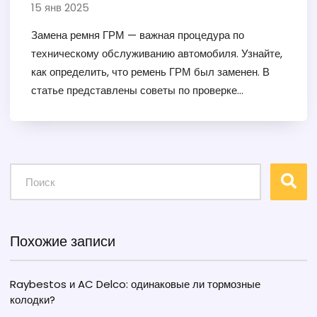
15 янв 2025
Замена ремня ГРМ — важная процедура по
техническому обслуживанию автомобиля. Узнайте,
как определить, что ремень ГРМ был заменен. В
статье представлены советы по проверке
состояния ремня и диагностики на предмет
необходимости замены. Вы узнаете о признаках
износа старого ремня и о том, как убедиться в
качестве проведенных работ.
Похожие записи
Raybestos и AC Delco: одинаковые ли тормозные
колодки?