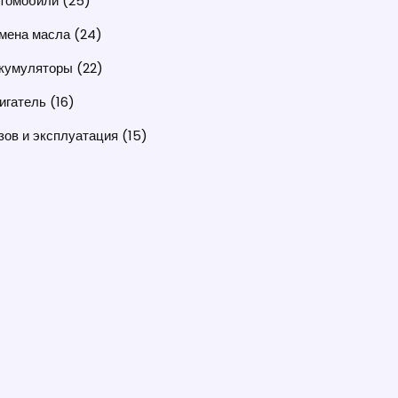
томобили
(25)
мена масла
(24)
кумуляторы
(22)
игатель
(16)
зов и эксплуатация
(15)