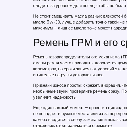
следите за уровнем до и после, чтобы не было 
Не стоит смешивать масла разных вязкостей б
масло 5W‑30, лучше добавить точно такой же т
максимум – лишнее масло тоже может навреди
Ремень ГРМ и его 
Ремень газораспределительного механизма (ГР
смены ремня часто приводит к дорогостоящему
километров, но сроки зависят от условий эксп
и тяжелые нагрузки ускоряют износ.
Признаки износа просты: скрежет, вибрация, «
необычные звуки, проверяйте ремень сразу. Пр
увеличит надёжность.
Еще один важный момент – проверка цилиндров
не попадает в нужные места или из‑за перегре
камера вводится в свечу зажигания и показыва
отложения, стоит задуматься о ремонте.