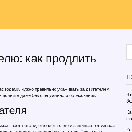
елю: как продлить
П
с годами, нужно правильно ухаживать за двигателем.
Чт
ыполнить даже без специального образования.
бо
ателя
Ка
со
смазывает детали, отгоняет тепло и защищает от износа.
Ка
или по рекомендациям производителя. При смене