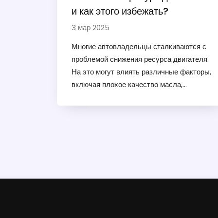
и как этого избежать?
3 мар 2025
Многие автовладельцы сталкиваются с
проблемой снижения ресурса двигателя.
На это могут влиять различные факторы,
включая плохое качество масла,
несвоевременное обслуживание и даже
неправильный стиль вождения. В статье
мы рассмотрим, как избежать типичных
ошибок и продлить срок службы
двигателя вашего автомобиля. Полезные
советы и факты помогут вам сохранить
мотор в отличном состоянии.