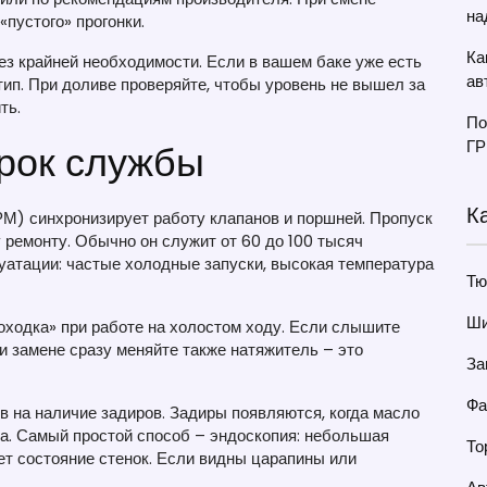
на
«пустого» прогонки.
Ка
ез крайней необходимости. Если в вашем баке уже есть
ав
ип. При доливе проверяйте, чтобы уровень не вышел за
ть.
По
срок службы
ГР
К
М) синхронизирует работу клапанов и поршней. Пропуск
 ремонту. Обычно он служит от 60 до 100 тысяч
луатации: частые холодные запуски, высокая температура
Тю
Ши
походка» при работе на холостом ходу. Если слышите
и замене сразу меняйте также натяжитель – это
За
Фа
 на наличие задиров. Задиры появляются, когда масло
ва. Самый простой способ – эндоскопия: небольшая
То
ет состояние стенок. Если видны царапины или