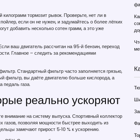
фа
 килограмм тормозит рывок. Проверьте, нет ли в
Ка
ойлер, если он не нужен, и задумайтесь о более лёгких
со
гут добавить несколько сотен грамм, а это уже
до
Чт
Если ваш двигатель рассчитан на 95‑й бензин, переход
ме
сти. Главное – следить за рекомендациями
К
фильтр. Стандартный фильтр часто заполняется грязью,
ый фильтр, вы даёте двигателю больше кислорода, а
а педаль газа.
Тю
орые реально ускоряют
Ши
За
те внимание на систему выпуска. Спортивный коллектор
х газов, позволяя мощности быстрее выходить из
Фа
дельцы замечают прирост 5‑10 % к ускорению.
То