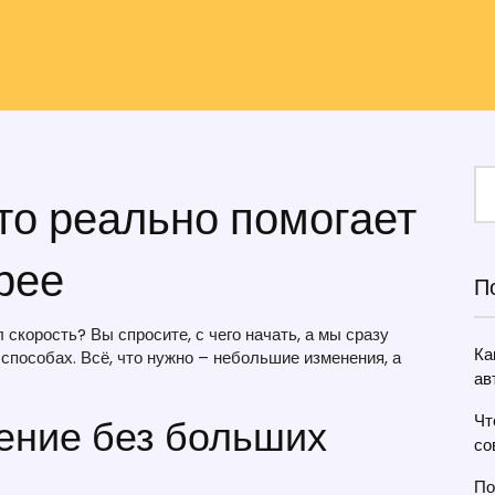
что реально помогает
рее
П
скорость? Вы спросите, с чего начать, а мы сразу
Ка
пособах. Всё, что нужно – небольшие изменения, а
ав
рение без больших
Чт
со
По