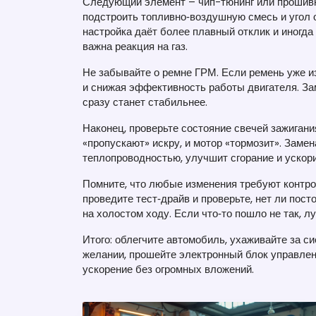
Следующий элемент – чип-тюнинг или прошив
подстроить топливно‑воздушную смесь и угол 
настройка даёт более плавный отклик и иногда
важна реакция на газ.
Не забывайте о ремне ГРМ. Если ремень уже и
и снижая эффективность работы двигателя. Зам
сразу станет стабильнее.
Наконец, проверьте состояние свечей зажиган
«пропускают» искру, и мотор «тормозит». Замен
теплопроводностью, улучшит сгорание и ускори
Помните, что любые изменения требуют контро
проведите тест‑драйв и проверьте, нет ли пос
на холостом ходу. Если что‑то пошло не так, 
Итого: облегчите автомобиль, ухаживайте за си
желании, прошейте электронный блок управлен
ускорение без огромных вложений.