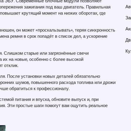
ка ЭБУ. Современные блочные модули позволяют
Ав
опережения зажигания под ваш двигатель. Правильная
 повышает крутящий момент на низких оборотах, где
За
Ак
зношен, он может «проскальзывать», теряя синхронность
ена ремня в срок попадёт в список дел, а ускорение
Дв
Ку
ия. Слишком старые или загрязнённые свечи
а их на новые, особенно с более высокой
т отклик.
ля. После установки новых деталей обязательно
торонних шумов, повышенного расхода топлива или дрожи
лучше обратиться к профессионалу.
стемой питания и впуска, обновите выпуск и, при
ия. Эти простые шаги помогут вам ощутить реальное