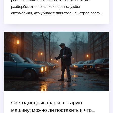
разберём, от чего зависит срок службы
автомобиля, что убивает двигатель быстрее всего
и как избежать преждевременного ремонта.
Приведём реальные советы, чтобы выжимать
максимум даже из старого мотора. Поговорим о
современных ошибках эксплуатации и раскроем
секреты долговечности для тех, кто не хочет
тратить деньги зря.
Светодиодные фары в старую
машину: можно ли поставить и что