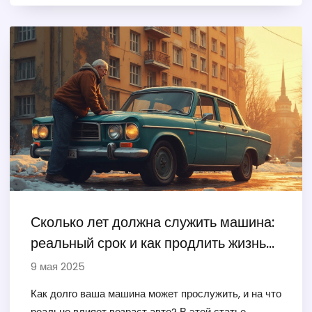
минусы в реальных условиях. Расскажем о
влиянии погодных условий, стиля вождения и
бюджета на выбор. Находите полезные советы по
продлению жизни колодок и уменьшению риска
аварий. Эта статья поможет разобраться, какие
колодки ставить, чтобы спокойно ездить и не
нервничать на дороге.
Сколько лет должна служить машина:
реальный срок и как продлить жизнь
двигателя
9 мая 2025
Как долго ваша машина может прослужить, и на что
реально влияет возраст авто? В этой статье