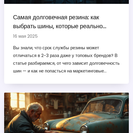
Самая долговечная резина: как
выбрать шины, которые реально
служат долго
16 мая 2025
Вы знали, что срок службы резины может
отличаться в 2-3 раза даже у топовых брендов? В
статье разбираемся, от чего зависит долговечность
шин — и как не попасться на маркетинговые
ловушки. Узнаете, какая резина считается самой
прочной и как за ней грамотно ухаживать, чтобы
реально экономить. Делимся проверенными
советами по выбору и эксплуатации для лета и
зимы. Если хотите, чтобы комплект резины служил
дольше меняющих работы — вам сюда.