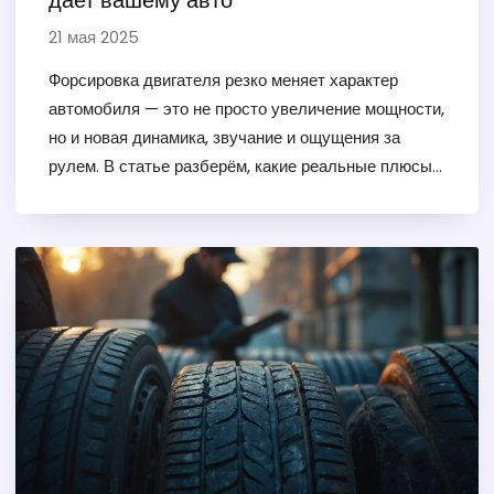
дает вашему авто
21 мая 2025
Форсировка двигателя резко меняет характер
автомобиля — это не просто увеличение мощности,
но и новая динамика, звучание и ощущения за
рулем. В статье разберём, какие реальные плюсы
дает форсированный мотор и что теряется при
таком апгрейде. Откроем секреты известных
способов форсировки, разберёмся в рисках и
дадим советы для желающих получить адреналин
без лишних затрат. Всё по делу: без заумных
терминов, только понятные объяснения и реальные
примеры. Это гид для тех, кто выбирает драйв
вместо спокойствия.