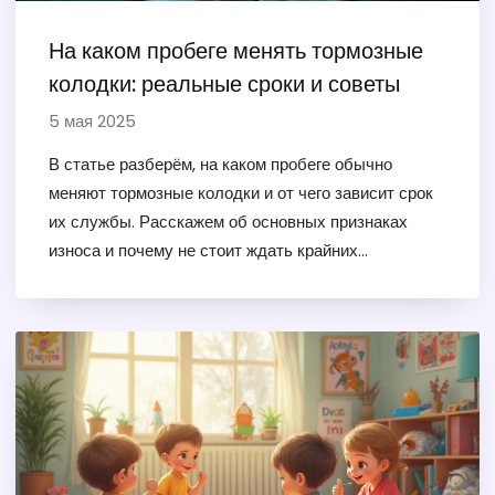
На каком пробеге менять тормозные
колодки: реальные сроки и советы
5 мая 2025
В статье разберём, на каком пробеге обычно
меняют тормозные колодки и от чего зависит срок
их службы. Расскажем об основных признаках
износа и почему не стоит ждать крайних
симптомов. Дадим практические советы для
продления жизни колодок и сохрания
безопасности. Упомянем факторы, которые
быстрее всего 'убивают' колодки в российских
условиях. Простой, понятный, честный взгляд без
лишней теории.