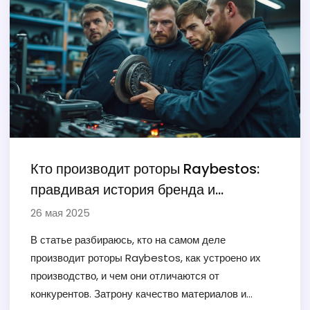
шума. Включены советы по самостоятельной
диагностике и актуальные наблюдения из практики.
Материал поможет не пропустить первые
тревожные признаки и сэкономить на ремонте.
Кто производит роторы Raybestos:
правдивая история бренда и
стратегии выбора
26 мая 2025
В статье разбираюсь, кто на самом деле
производит роторы Raybestos, как устроено их
производство, и чем они отличаются от
конкурентов. Затрону качество материалов и