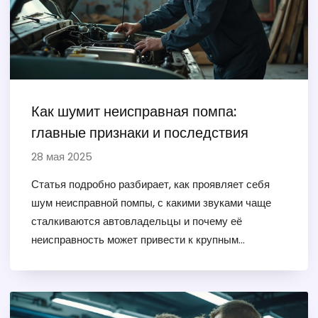
Как шумит неисправная помпа:
главные признаки и последствия
28 мая 2025
Статья подробно разбирает, как проявляет себя
шум неисправной помпы, с какими звуками чаще
сталкиваются автовладельцы и почему её
неисправность может привести к крупным
поломкам. Приводятся простые способы отличить
рабочую помпу от сломанной на слух. Читатель
узнает, когда стоит задуматься о замене ремня
ГРМ вместе с помпой и чем грозит игнорирование