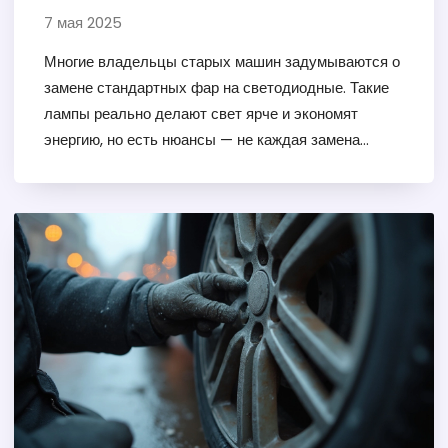
учесть
7 мая 2025
Многие владельцы старых машин задумываются о
замене стандартных фар на светодиодные. Такие
лампы реально делают свет ярче и экономят
энергию, но есть нюансы — не каждая замена
будет законной и безопасной. В статье расскажем,
что нужно знать перед установкой LED-фары в
старый автомобиль, какие есть риски и что
требуется учесть по закону. Обсудим реальные
примеры и дадим практические советы по выбору
светодиодных ламп.