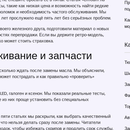
Пр
ы, такие как низкая цена и возможность найти редкие
по
поломок и необходимость частого обслуживания. Мы
 лет прослужило ещё пять лет без серьёзных проблем.
Ка
мо
своего железного друга, подготовили материал о новых
остях перепродажи. Если вы держите ретро‑модель,
ко может стоить страховка.
К
живание и запчасти
Тю
сколько ждать после замены масла. Мы объяснили,
Ши
может пострадать и как правильно «проверить»
За
LED, галоген и ксенон. Мы показали реальные тесты,
Фа
е из них проще установить без специальных
То
 пяти статьях мы раскрыли, как выбрать качественный
Ав
и что нельзя делать сразу после замены. Читатели
одок, чтобы избежать скрипов и продлить срок службы.
За