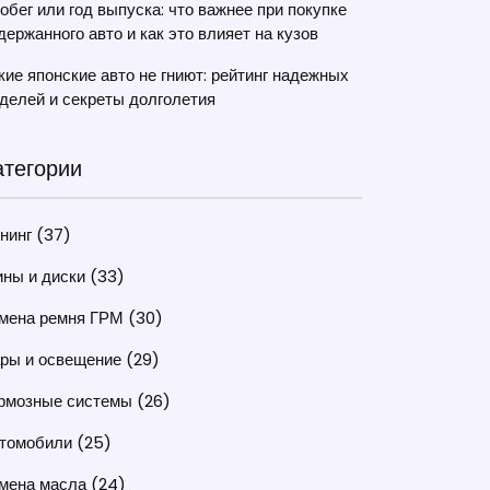
обег или год выпуска: что важнее при покупке
держанного авто и как это влияет на кузов
кие японские авто не гниют: рейтинг надежных
делей и секреты долголетия
атегории
нинг
(37)
ны и диски
(33)
мена ремня ГРМ
(30)
ры и освещение
(29)
рмозные системы
(26)
томобили
(25)
мена масла
(24)