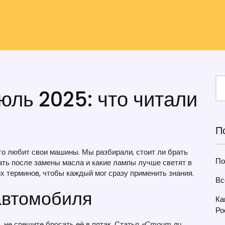
июль 2025: что читали
П
то любит свои машины. Мы разбирали, стоит ли брать
По
ать после замены масла и какие лампы лучше светят в
х терминов, чтобы каждый мог сразу применить знания.
Вс
 автомобиля
Ка
Ро
, не спешите бросать её в пятак. Статья
«Стоит ли