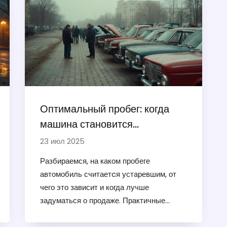
Оптимальный пробег: когда
машина становится
устаревшей?
23 июл 2025
Разбираемся, на каком пробеге
автомобиль считаетcя устаревшим, от
чего это зависит и когда лучше
задуматься о продаже. Практичные
советы и реальные примеры — всё
честно.