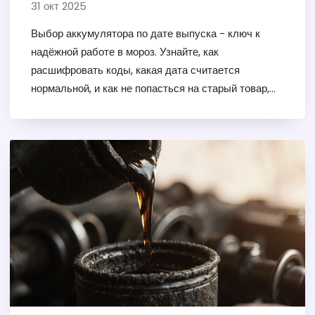
переплатить и не сесть на дороге
31 окт 2025
Выбор аккумулятора по дате выпуска - ключ к
надёжной работе в мороз. Узнайте, как
расшифровать коды, какая дата считается
нормальной, и как не попасться на старый товар,
который сядет в самый неподходящий момент.