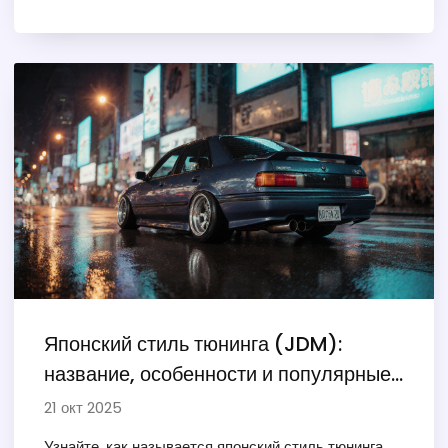
Японский стиль тюнинга (JDM):
название, особенности и популярные
моды
21 окт 2025
Узнайте, как называется японский стиль тюнинга,