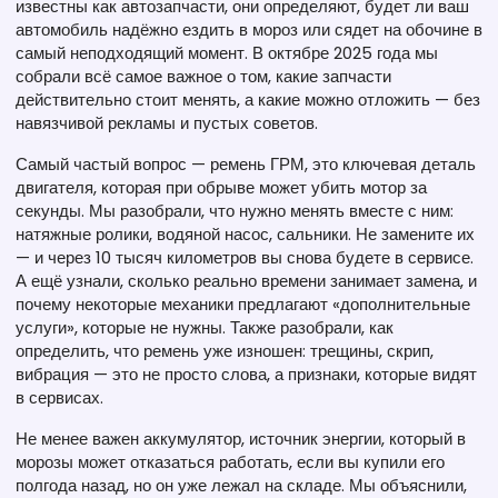
известны как
автозапчасти
, они определяют, будет ли ваш
автомобиль надёжно ездить в мороз или сядет на обочине в
самый неподходящий момент.
В октябре 2025 года мы
собрали всё самое важное о том, какие запчасти
действительно стоит менять, а какие можно отложить — без
навязчивой рекламы и пустых советов.
Самый частый вопрос —
ремень ГРМ
,
это ключевая деталь
двигателя, которая при обрыве может убить мотор за
секунды
. Мы разобрали, что нужно менять вместе с ним:
натяжные ролики, водяной насос, сальники. Не замените их
— и через 10 тысяч километров вы снова будете в сервисе.
А ещё узнали, сколько реально времени занимает замена, и
почему некоторые механики предлагают «дополнительные
услуги», которые не нужны. Также разобрали, как
определить, что ремень уже изношен: трещины, скрип,
вибрация — это не просто слова, а признаки, которые видят
в сервисах.
Не менее важен
аккумулятор
,
источник энергии, который в
морозы может отказаться работать, если вы купили его
полгода назад, но он уже лежал на складе
. Мы объяснили,