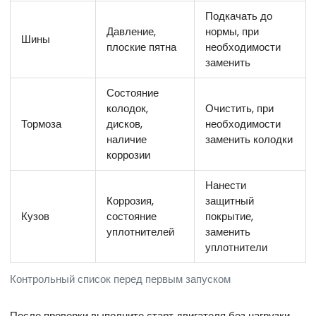
Подкачать до
Давление,
нормы, при
Шины
плоские пятна
необходимости
заменить
Состояние
колодок,
Очистить, при
Тормоза
дисков,
необходимости
наличие
заменить колодки
коррозии
Нанести
Коррозия,
защитный
Кузов
состояние
покрытие,
уплотнителей
заменить
уплотнители
Контрольный список перед первым запуском
После проверки выполните старт двигателя без нагрузки,