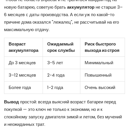
новую батарею, советую брать
аккумулятор
не старше 3–
6 месяцев с даты производства. А если уж по какой-то
причине дома оказался "лежалец", не рассчитывай на его
максимальную отдачу.
Возраст
Ожидаемый
Риск быстрого
аккумулятора
срок службы
выхода из строя
До 3 месяцев
3-5 лет
Минимальный
3–12 месяцев
2-4 года
Повышенный
Более года
1-2 года
Очень высокий
Вывод
простой: всегда выясняй возраст батареи перед
покупкой — это ключ не только к экономии, но и к
спокойному запуску двигателя зимой и летом, без мучений
и неожиданных трат.