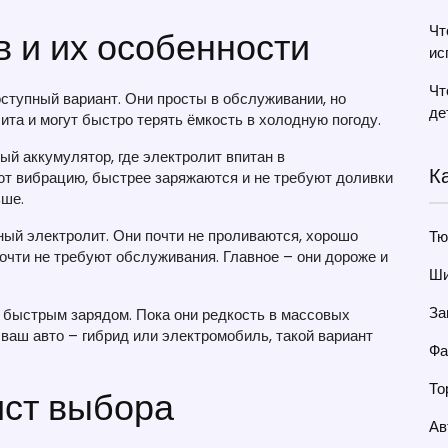
Чт
 и их особенности
ис
Чт
ступный вариант. Они просты в обслуживании, но
де
ита и могут быстро терять ёмкость в холодную погоду.
ый аккумулятор, где электролит впитан в
К
т вибрацию, быстрее заряжаются и не требуют доливки
ьше.
ый электролит. Они почти не проливаются, хорошо
Тю
очти не требуют обслуживания. Главное – они дороже и
Ши
За
и быстрым зарядом. Пока они редкость в массовых
 ваш авто – гибрид или электромобиль, такой вариант
Фа
То
ист выбора
Ав