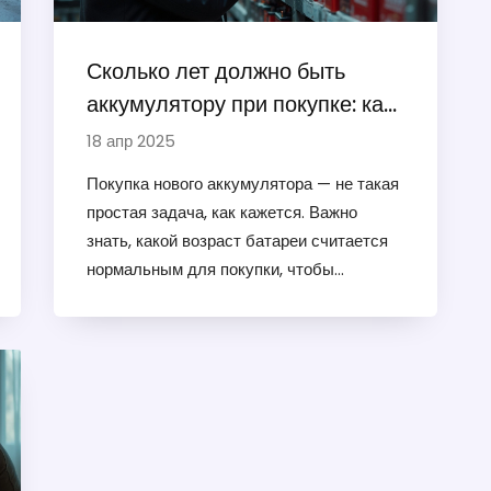
Сколько лет должно быть
аккумулятору при покупке: как
не ошибиться с выбором
18 апр 2025
Покупка нового аккумулятора — не такая
простая задача, как кажется. Важно
знать, какой возраст батареи считается
нормальным для покупки, чтобы
избежать быстрой поломки. В статье
разбираем, сколько лет может быть
аккумулятору, чтобы он нормально
работал, как проверить его реальный
возраст, и почему просроченные батареи
быстро выходят из строя. Будут
рассмотрены интересные нюансы