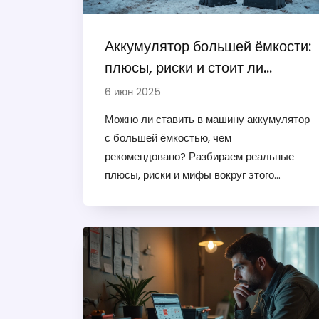
Аккумулятор большей ёмкости:
плюсы, риски и стоит ли
менять штатный АКБ
6 июн 2025
Можно ли ставить в машину аккумулятор
с большей ёмкостью, чем
рекомендовано? Разбираем реальные
плюсы, риски и мифы вокруг этого
решения. Узнаете, как влияет ёмкость
АКБ на пуск двигателя, работу
генератора и весь электрооборудование.
Обсудим, при каких условиях апгрейд
оправдан, а когда стоит придерживаться
заводских рекомендаций. Получите
практичные советы для правильного