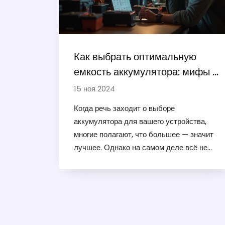
выбора аккумулятора.
Как выбрать оптимальную
емкость аккумулятора: мифы и
реальность
15 ноя 2024
Когда речь заходит о выборе
аккумулятора для вашего устройства,
многие полагают, что большее — значит
лучшее. Однако на самом деле всё не
так однозначно. Разбираем, что же
действительно важно при выборе
аккумулятора, какие факторы влияют на
его срок службы и стоит ли
переплачивать за высокий показатель