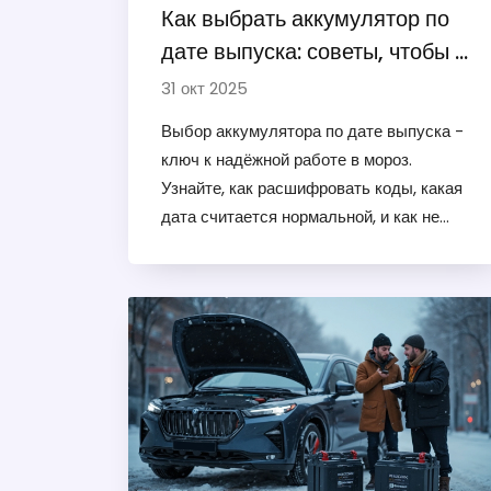
Как выбрать аккумулятор по
дате выпуска: советы, чтобы не
переплатить и не сесть на
31 окт 2025
дороге
Выбор аккумулятора по дате выпуска -
ключ к надёжной работе в мороз.
Узнайте, как расшифровать коды, какая
дата считается нормальной, и как не
попасться на старый товар, который
сядет в самый неподходящий момент.