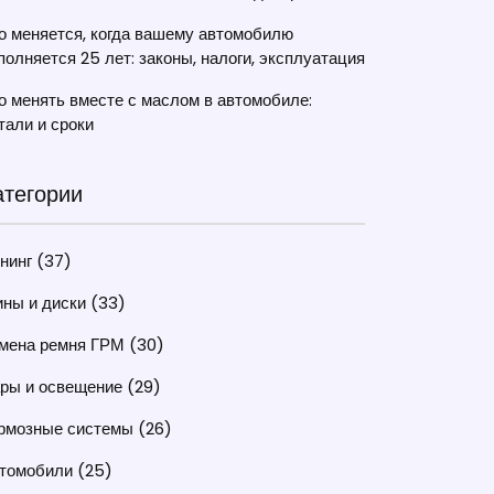
о меняется, когда вашему автомобилю
полняется 25 лет: законы, налоги, эксплуатация
о менять вместе с маслом в автомобиле:
тали и сроки
атегории
нинг
(37)
ны и диски
(33)
мена ремня ГРМ
(30)
ры и освещение
(29)
рмозные системы
(26)
томобили
(25)