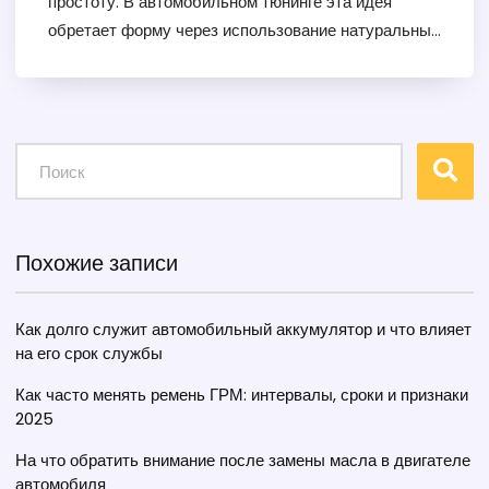
простоту. В автомобильном тюнинге эта идея
обретает форму через использование натуральных
материалов, минималистичный дизайн и уважение
к следам времени. Такой подход подчеркивает
уникальность каждого автомобиля, позволяя
создать неповторимый стиль не через роскошь, а
через душевность и идентичность. В статье мы
рассмотрим, как применить принципы ваби-саби в
автомобильном тюнинге, чтобы подчеркнуть
красоту в простоте и особенностях каждой
Похожие записи
машины.
Как долго служит автомобильный аккумулятор и что влияет
на его срок службы
Как часто менять ремень ГРМ: интервалы, сроки и признаки
2025
На что обратить внимание после замены масла в двигателе
автомобиля