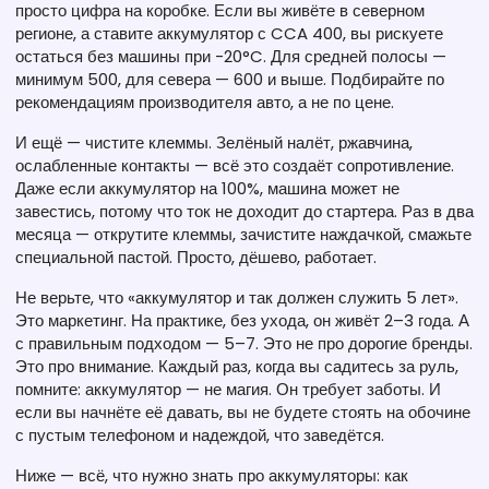
просто цифра на коробке. Если вы живёте в северном
регионе, а ставите аккумулятор с CCA 400, вы рискуете
остаться без машины при -20°C. Для средней полосы —
минимум 500, для севера — 600 и выше. Подбирайте по
рекомендациям производителя авто, а не по цене.
И ещё — чистите клеммы. Зелёный налёт, ржавчина,
ослабленные контакты — всё это создаёт сопротивление.
Даже если аккумулятор на 100%, машина может не
завестись, потому что ток не доходит до стартера. Раз в два
месяца — открутите клеммы, зачистите наждачкой, смажьте
специальной пастой. Просто, дёшево, работает.
Не верьте, что «аккумулятор и так должен служить 5 лет».
Это маркетинг. На практике, без ухода, он живёт 2–3 года. А
с правильным подходом — 5–7. Это не про дорогие бренды.
Это про внимание. Каждый раз, когда вы садитесь за руль,
помните: аккумулятор — не магия. Он требует заботы. И
если вы начнёте её давать, вы не будете стоять на обочине
с пустым телефоном и надеждой, что заведётся.
Ниже — всё, что нужно знать про аккумуляторы: как