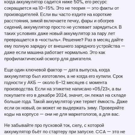
когда аккумулятор садится ниже 50%, его ресурс
сокращается на 10–15%. Это не теория — это факты от
производителей. Если вы часто ездите на короткие
расстояния, зимой включаете печку, фары и обогрев
сидений, аккумулятор просто не успевает зарядиться. В
таких условиях даже новый аккумулятор за пару лет
превращается в «костыль». Решение? Раз в месяц дайте
ему полную зарядку от внешнего зарядного устройства —
даже если машина работает нормально. Это как
профилактический осмотр для двигателя.
Еще один ключевой фактор —
дата выпуска
,
когда
аккумулятор был изготовлен, а не когда его купили
.
Срок
годности
у АКБ — около 6–12 месяцев с момента
производства. Если на этикетке написано «05/23», а вы
покупаете его в декабре 2024, значит, он лежал на складе
больше года. Такой аккумулятор уже теряет ёмкость. Даже
если он новый, он может не выдержать зиму. Проверяйте
коды на корпусе — они не для маркетологов, а для вас.
Не забывайте про
пусковой ток
,
силу, с которой
аккумулятор бьёт по стартеру при запуске
.
CCA
— это не