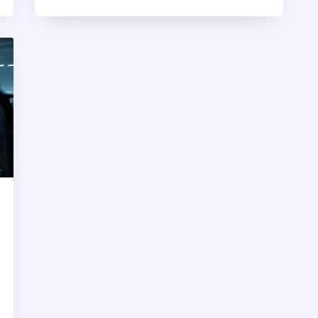
можно ли устанавливать светодиодные
лампы на ближний свет в автомобиле,
какие преимущества и недостатки
характерны для таких ламп, а также
какие юридические аспекты следует
учитывать при замене штатных ламп на
светодиодные. Понимание всех аспектов
может помочь принять правильное
решение для вашего автомобиля.