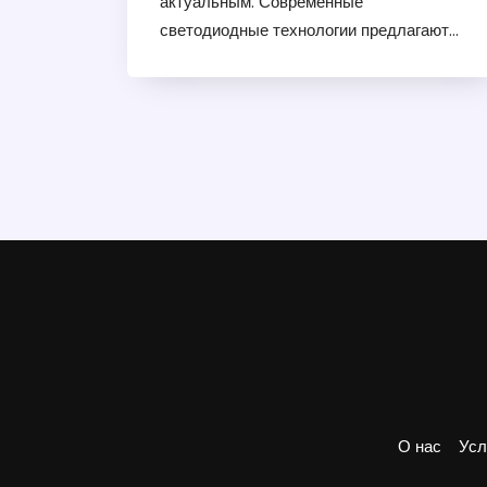
актуальным. Современные
светодиодные технологии предлагают
множество преимуществ, таких как
долговечность, энергоэффективность и
яркость. Однако стоит учитывать
законные ограничения и технические
особенности вашего автомобиля. В
статье рассматриваются все аспекты
этого выбора и предоставляются
полезные советы для автовладельцев.
О нас
Усл