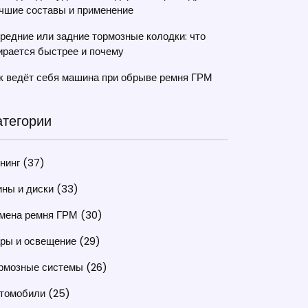
чшие составы и применение
редние или задние тормозные колодки: что
ирается быстрее и почему
к ведёт себя машина при обрыве ремня ГРМ
атегории
нинг
(37)
ны и диски
(33)
мена ремня ГРМ
(30)
ры и освещение
(29)
рмозные системы
(26)
томобили
(25)