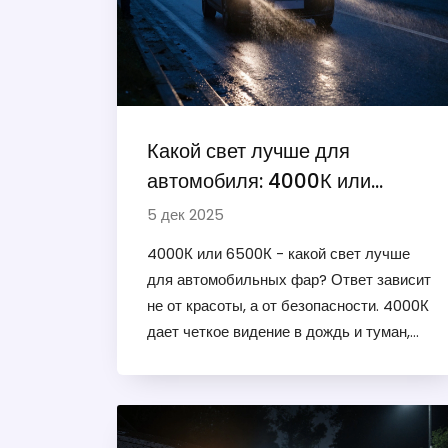
Какой свет лучше для
автомобиля: 4000К или
6500К?
5 дек 2025
4000К или 6500К - какой свет лучше
для автомобильных фар? Ответ зависит
не от красоты, а от безопасности. 4000К
дает четкое видение в дождь и туман,
6500К слепит и мешает. Выбирайте
разумно.