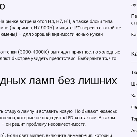
ю
лу
Пе
а рынке встречаются H4, H7, H11, а также блоки типа
ст
мпе (например, H7 9005) и ищите LED‑версию с такой же
(люмены) – для хорошей видимости ночью нужен
Ка
 оттенки (3000‑4000 K) выглядят приятнее, но холодные
К
ляют быстрее увидеть препятствия. Выбирайте то, что
Тю
одных ламп без лишних
Ши
За
Фа
ть старую лампу и вставить новую. Но бывают нюансы:
генов, которые не подходят к LED‑контактам. В таком
То
» – он решит проблему несовместимости.
Ав
). Если свет мигает, включите диммер‑чип, который