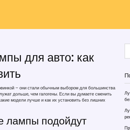
пы для авто: как
вить
П
овинкой – они стали обычным выбором для большинства
Лу
служат дольше, чем галогены. Если вы думаете сменить
бе
какие модели лучше и как их установить без лишних
Лу
е лампы подойдут
ре
Пр