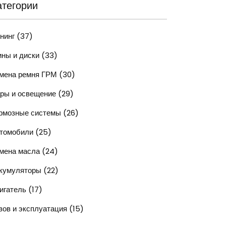
атегории
нинг
(37)
ны и диски
(33)
мена ремня ГРМ
(30)
ры и освещение
(29)
рмозные системы
(26)
томобили
(25)
мена масла
(24)
кумуляторы
(22)
игатель
(17)
зов и эксплуатация
(15)