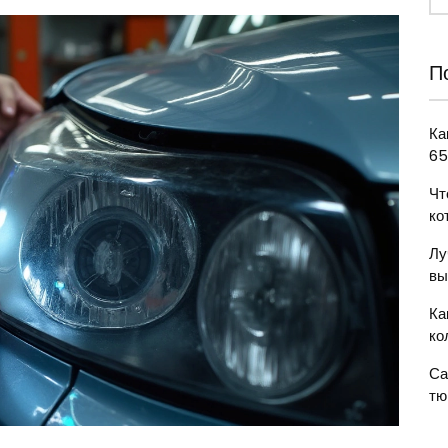
П
Ка
65
Чт
ко
Лу
вы
Ка
ко
Са
тю