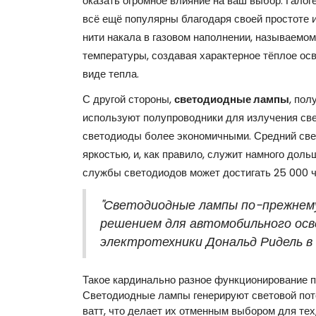
оказать огромное влияние на ваш выбор. Гало
всё ещё популярны благодаря своей простоте и
нити накала в газовом наполнении, называемом
температуры, создавая характерное тёплое осв
виде тепла.
С другой стороны,
светодиодные лампы
, пол
используют полупроводники для излучения све
светодиоды более экономичными. Средний свет
яркостью, и, как правило, служит намного дольш
службы светодиодов может достигать 25 000 ч
"Светодиодные лампы по-прежне
решением для автомобильного осв
электротехники Дональд Ридель в н
Такое кардинально разное функционирование п
Светодиодные лампы генерируют световой пот
ватт, что делает их отменным выбором для тех,