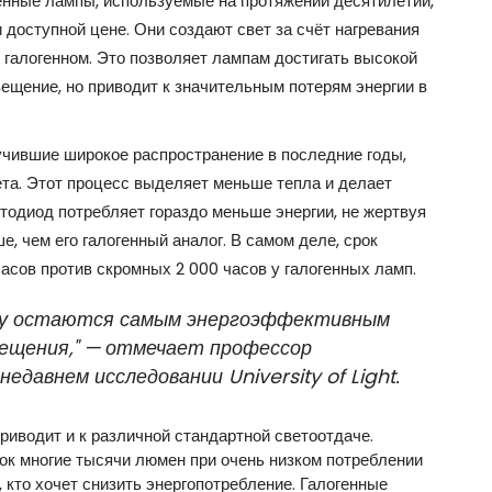
генные лампы, используемые на протяжении десятилетий,
 доступной цене. Они создают свет за счёт нагревания
 галогенном. Это позволяет лампам достигать высокой
ещение, но приводит к значительным потерям энергии в
учившие широкое распространение в последние годы,
та. Этот процесс выделяет меньше тепла и делает
одиод потребляет гораздо меньше энергии, не жертвуя
е, чем его галогенный аналог. В самом деле, срок
асов против скромных 2 000 часов у галогенных ламп.
му остаются самым энергоэффективным
ещения," — отмечает профессор
едавнем исследовании University of Light.
риводит и к различной стандартной светоотдаче.
ок многие тысячи люмен при очень низком потреблении
 кто хочет снизить энергопотребление. Галогенные