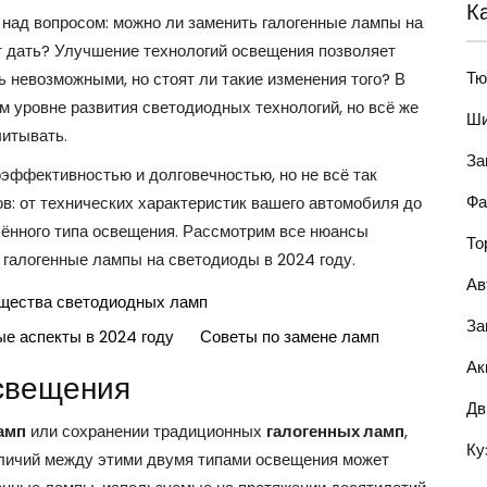
К
над вопросом: можно ли заменить галогенные лампы на
т дать? Улучшение технологий освещения позволяет
Тю
ь невозможными, но стоят ли такие изменения того? В
м уровне развития светодиодных технологий, но всё же
Ши
читывать.
За
эффективностью и долговечностью, но не всё так
Фа
в: от технических характеристик вашего автомобиля до
лённого типа освещения. Рассмотрим все нюансы
То
 галогенные лампы на светодиоды в 2024 году.
Ав
щества светодиодных ламп
За
е аспекты в 2024 году
Советы по замене ламп
Ак
свещения
Дв
амп
или сохранении традиционных
галогенных ламп
,
Ку
зличий между этими двумя типами освещения может