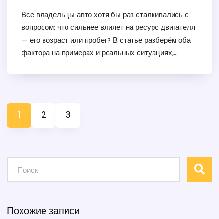
Все владельцы авто хотя бы раз сталкивались с
вопросом: что сильнее влияет на ресурс двигателя
— его возраст или пробег? В статье разберём оба
фактора на примерах и реальных ситуациях,
расскажем о подводных камнях при покупке б/у
машины, поделимся советами по продлению срока
службы мотора. Вы узнаете, на что обращать
внимание при выборе автомобиля для долгой
1
2
3
эксплуатации. Будет интересно даже тем, кто пока
только присматривается к своей первой машине.
Похожие записи