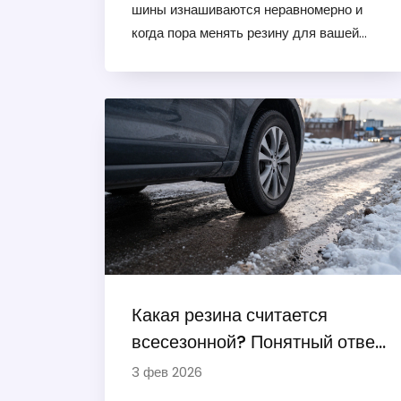
шины изнашиваются неравномерно и
когда пора менять резину для вашей
безопасности.
Какая резина считается
всесезонной? Понятный ответ
для российских условий
3 фев 2026