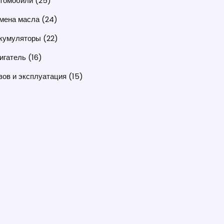
томобили
(25)
мена масла
(24)
кумуляторы
(22)
игатель
(16)
зов и эксплуатация
(15)