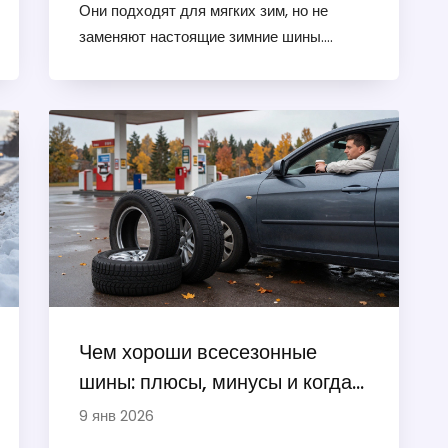
Они подходят для мягких зим, но не
заменяют настоящие зимние шины.
Узнайте, когда стоит выбрать M S, а когда
- снежинку.
Чем хороши всесезонные
шины: плюсы, минусы и когда
они реально подходят
9 янв 2026