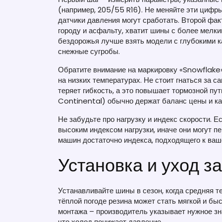
(например, 205/55 R16). Не меняйте эти цифр
датчики давления могут сработать. Второй факт
городу и асфальту, хватит шины с более мелки
бездорожья лучше взять модели с глубокими к
снежные сугробы.
Обратите внимание на маркировку «Snowflake»
на низких температурах. Не стоит гнаться за 
теряет гибкость, а это повышает тормозной пут
Continental) обычно держат баланс цены и ка
Не забудьте про нагрузку и индекс скорости. 
высоким индексом нагрузки, иначе они могут п
машин достаточно индекса, подходящего к ваш
Установка и уход 
Устанавливайте шины в сезон, когда средняя 
тёплой погоде резина может стать мягкой и бы
монтажа – производитель указывает нужное зна
что холод понижает давление.