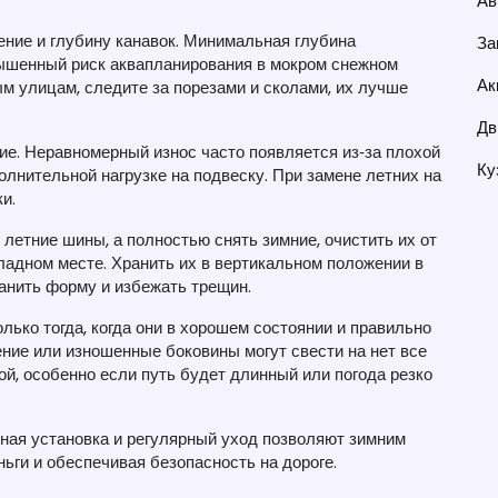
Ав
ение и глубину канавок. Минимальная глубина
За
вышенный риск аквапланирования в мокром снежном
Ак
ым улицам, следите за порезами и сколами, их лучше
Дв
ие. Неравномерный износ часто появляется из‑за плохой
Ку
олнительной нагрузке на подвеску. При замене летних на
и.
 летние шины, а полностью снять зимние, очистить их от
хладном месте. Хранить их в вертикальном положении в
ранить форму и избежать трещин.
ько тогда, когда они в хорошем состоянии и правильно
ение или изношенные боковины могут свести на нет все
й, особенно если путь будет длинный или погода резко
ная установка и регулярный уход позволяют зимним
ьги и обеспечивая безопасность на дороге.