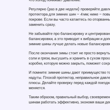
Регулярно (раз в две недели) проверяйте давл
протектора для зимних шин – 4 мм; ниже – по
покрове. Если вы часто катаетесь по оторванн
заменить сразу.
Не забывайте про балансировку и центрирован
балансировки, а это приводит к вибрации и доп
зимние шины лучше делать новые балансировк
После окончания зимы стоит не просто вернуть
соли и грязи, высушить и хранить в сухом про
коробке, которую можно закрыть, поможет сох
И помните: зимние шины дают преимущество тол
надуты. Плохой протектор, неправильное давл
плюсы. Делайте проверку перед каждой поездко
меняется.
Таким образом, правильный выбор, своевремен
шинам работать эффективно, экономя ваши ден