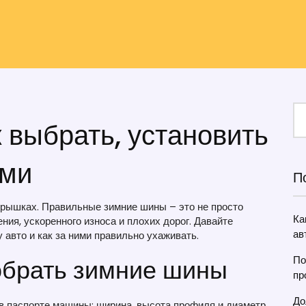
 выбрать, установить
ими
П
покрышках. Правильные зимние шины – это не просто
Ка
ния, ускоренного износа и плохих дорог. Давайте
ав
авто и как за ними правильно ухаживать.
обрать зимние шины
По
пр
До
в паспорте машины: ширина, высота профиля и диаметр