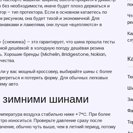
по
ы без необходимости, иначе будет плохо держаться и
ор – тип протектора. Если в основном катаетесь по
Чт
м рисунком, она будет тихой и экономичной. Для
ре
анавками и ламелями, они лучше «вцепляются» в
Ка
сл
 (снежинка) – это гарантирует, что шина прошла тесты
самой дешёвкой: в холодную погоду дешёвая резина
ь. Хорошие бренды (Michelin, Bridgestone, Nokian,
К
чества.
Если у вас мощный кроссовер, выбирайте шины с более
Тю
ерегреться и потерять форму. Для обычных легковых
ему авто.
Ши
за зимними шинами
За
Фа
температура воздуха стабильно ниже +7°C. При более
стро износиться. Проверьте давление сразу после
То
чение, обычно чуть выше, чем в летний период, потому