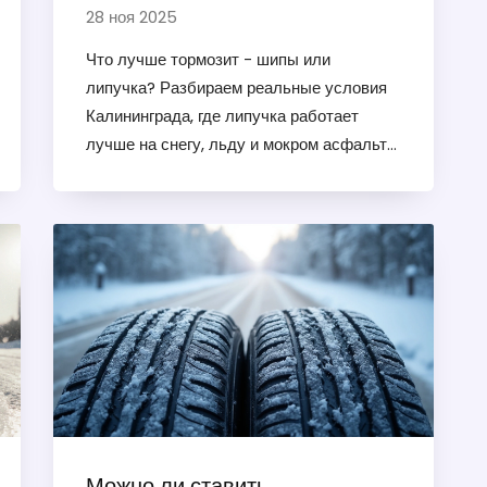
для реальных условий
28 ноя 2025
Что лучше тормозит - шипы или
липучка? Разбираем реальные условия
Калининграда, где липучка работает
лучше на снегу, льду и мокром асфальте.
Шипы - не всегда лучший выбор.
Можно ли ставить