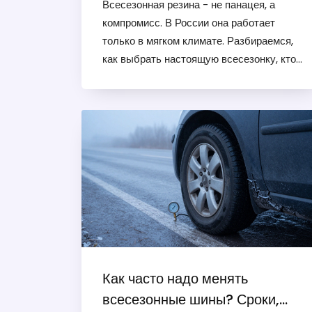
Всесезонная резина - не панацея, а
компромисс. В России она работает
только в мягком климате. Разбираемся,
как выбрать настоящую всесезонку, кто
ей подходит и почему она не заменит
зимние шины в сильные морозы.
Как часто надо менять
всесезонные шины? Сроки,