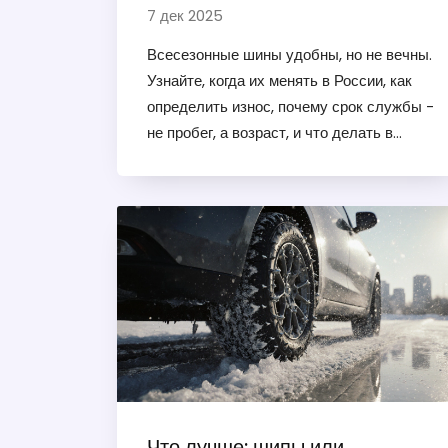
признаки износа и советы для
7 дек 2025
российских дорог
Всесезонные шины удобны, но не вечны.
Узнайте, когда их менять в России, как
определить износ, почему срок службы -
не пробег, а возраст, и что делать в
Калининграде зимой.
Что лучше: шипы или